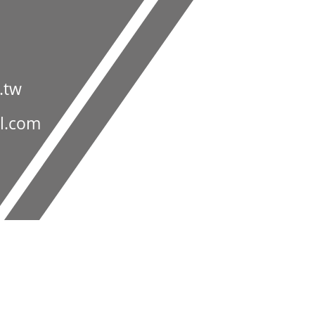
.tw
l.com