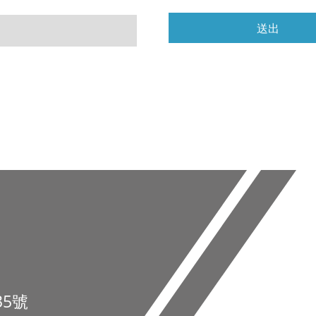
送出
35號