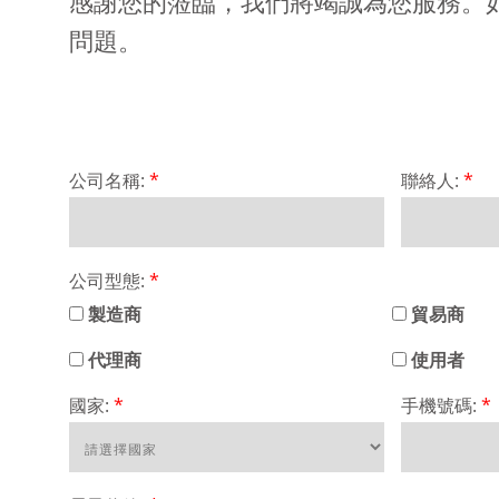
感謝您的蒞臨，我們將竭誠為您服務。
問題。
公司名稱:
*
聯絡人:
*
公司型態:
*
製造商
貿易商
代理商
使用者
國家:
*
手機號碼:
*