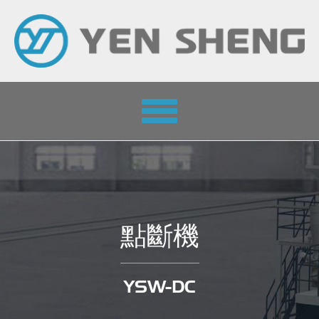
Toggle
navigation
點斷機
YSW-DC