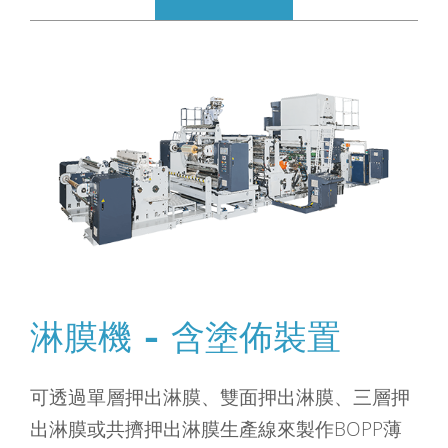
淋膜機 - 含塗佈裝置
可透過單層押出淋膜、雙面押出淋膜、三層押
出淋膜或共擠押出淋膜生產線來製作BOPP薄