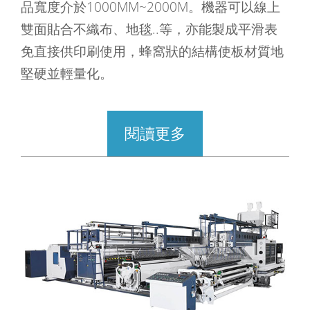
品寬度介於1000MM~2000M。機器可以線上
雙面貼合不織布、地毯..等，亦能製成平滑表
免直接供印刷使用，蜂窩狀的結構使板材質地
堅硬並輕量化。
閱讀更多