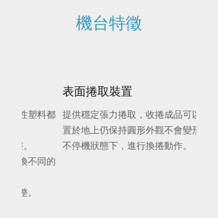
機台特徵
表面捲取裝置
相
料都
提供穩定張力捲取，收捲成品可以長時間
淋膜
置於地上仍保持圓形外觀不會變形。可在
基材
不停機狀態下，進行換捲動作。
於兩
同的
下進
至60
60
速度