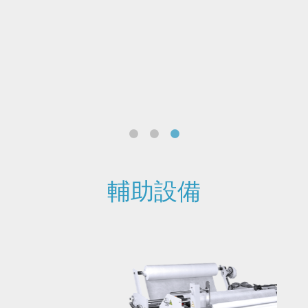
國、
其、
及利
丹、
洪都
輔助設備
旋