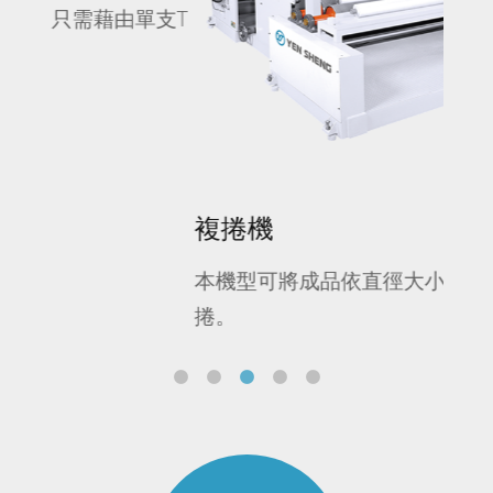
單支T
提供
複捲機
本機型可將成品依直徑大小，由大捲變小
捲。